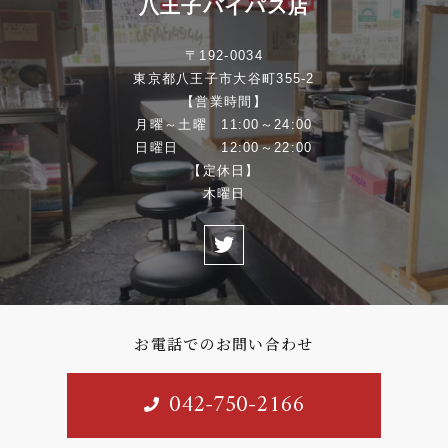
利用する目的
八王子バイパス店
ユーザーの本人確認を行うために、氏名、
〒192-0034
生年月日、住所、電話番号、銀行口座番
東京都八王子市大谷町355-2
号、クレジットカード番号、運転免許証番
【営業時間】
号、配達証明付き郵便の到達結果などの情
月曜～土曜 11:00～24:00
報を利用する目的
日曜日 12:00～22:00
【定休日】
ユーザーに代金を請求するために、購入さ
木曜日
れた商品名や数量、利用されたサービスの
種類や期間、回数、請求金額、氏名、住
所、銀行口座番号やクレジットカード番号
などの支払に関する情報などを利用する目
的
お電話でのお問い合わせ
ユーザーが簡便にデータを入力できるよう
にするために、当社に登録されている情報
042-750-2166
を入力画面に表示させたり、ユーザーのご
指示に基づいて他のサービスなど（提携先