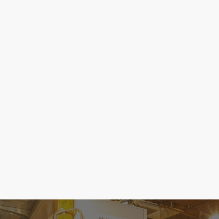
性情報」とは、上記に定める「個人情報」
以外のものをいい、ご利用いただいたサー
ビスやご購入いただいた商品、ご覧になっ
たページや広告の履歴、ユーザーが検索さ
れた検索キーワード、ご利用日時、ご利用
の方法、ご利用環境、郵便番号や性別、職
業、年齢、ユーザーのIPアドレス、クッキ
ー情報、位置情報、端末の個体識別情報な
どを指します。
第2条
（プライバシー情報の収集方法）
当社は、ユーザーが利用登録をする際に氏
名、生年月日、住所、電話番号、メールア
ドレス、銀行口座番号、クレジットカード
番号、運転免許証番号などの個人情報をお
尋ねすることがあります。また、ユーザー