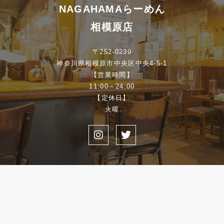
NAGAHAMAらーめん
と提携先などとの間でなされたユーザーの
個人情報を含む取引記録や、決済に関する
相模原店
情報を当社の提携先（情報提供元、広告
主、広告配信先などを含みます。以下、｢提
〒252-0239
携先｣といいます）などから収集することが
神奈川県相模原市中央区中央4-5-1
あります。
【営業時間】
11:00～24:00
当社は、ユーザーについて、利用したサー
【定休日】
ビスやソフトウェア、購入した商品、閲覧
火曜
したページや広告の履歴、検索した検索キ
ーワード、利用日時、利用方法、利用環境
（携帯端末を通じてご利用の場合の当該端
末の通信状態、利用に際しての各種設定情
報なども含みます）、IPアドレス、クッキ
ー情報、位置情報、端末の個体識別情報な
どの履歴情報及び特性情報を、ユーザーが
当社や提携先のサービスを利用しまたはペ
ージを閲覧する際に収集します。