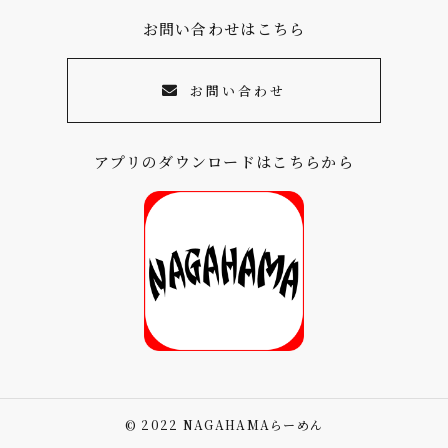
が提供するものも含みます）に転送したり
お問い合わせはこちら
する目的
代金の支払を遅滞したり第三者に損害を発
お問い合わせ
生させたりするなど、本サービスの利用規
約に違反したユーザーや、不正・不当な目
的でサービスを利用しようとするユーザー
アプリのダウンロードはこちらから
の利用をお断りするために、利用態様、氏
名や住所など個人を特定するための情報を
利用する目的
ユーザーからのお問い合わせに対応するた
めに、お問い合わせ内容や代金の請求に関
する情報など当社がユーザーに対してサー
ビスを提供するにあたって必要となる情報
や、ユーザーのサービス利用状況、連絡先
情報などを利用する目的
© 2022 NAGAHAMAらーめん
上記の利用目的に付随する目的