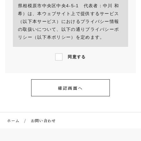
県相模原市中央区中央4-5-1 代表者：中川 和
希）は、本ウェブサイト上で提供するサービス
（以下本サービス）におけるプライバシー情報
の取扱いについて、以下の通りプライバシーポ
リシー（以下本ポリシー）を定めます。
第1条
同意する
（プライバシー情報）
プライバシー情報のうち「個人情報」と
は、個人情報保護法にいう「個人情報」を
指すものとし、生存する個人に関する情報
であって、当該情報に含まれる氏名、生年
月日、住所、電話番号、連絡先その他の記
述等により特定の個人を識別できる情報を
ホーム
お問い合わせ
指します。
プライバシー情報のうち「履歴情報及び特