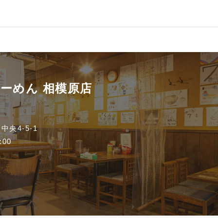
らーめん
相模原店
央4-5-1
:00